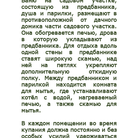
Баню на садовом участке,
состоящую из предбанника,
душа и парилки, размещают в
противоположной от дачного
домика части садового участка.
Она обогревается печью, дрова
в которую укладывают из
предбанника. Для отдыха вдоль
одной стены в предбаннике
ставят широкую скамью, над
ней на петлях укрепляют
дополнительную откидную
полку. Между предбанником и
парилкой находится комната
для мытья, где устанавливают
котёл с водой, нагреваемый
печью, а также скамью для
мытья.
В каждом помещении во время
купания должна постоянно и без
особых усилий удерживаться